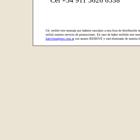
Cel +54 911 5626 6538
Ud. recibió este mensaje por haberse suscripto a esta lista de distribución e
utilizó nuestro servicio de promociones. En caso de haber recibido este men
kartvirtualpress.com.ar
con asunto REMOVE y será eliminado de nuestra lis