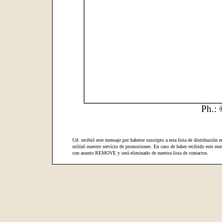
Ph.: 
Ud. recibió este mensaje por haberse suscripto a esta lista de distribución e
utilizó nuestro servicio de promociones. En caso de haber recibido este men
con asunto REMOVE y será eliminado de nuestra lista de contactos.