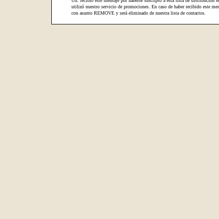
Ud. recibió este mensaje por haberse suscripto a esta lista de distribución e
utilizó nuestro servicio de promociones. En caso de haber recibido este men
con asunto REMOVE y será eliminado de nuestra lista de contactos.